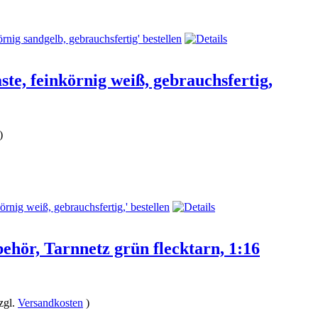
te, feinkörnig weiß, gebrauchsfertig,
)
hör, Tarnnetz grün flecktarn, 1:16
zgl.
Versandkosten
)