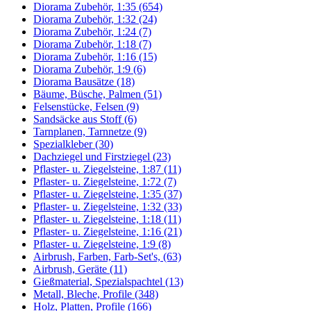
Diorama Zubehör, 1:35 (654)
Diorama Zubehör, 1:32 (24)
Diorama Zubehör, 1:24 (7)
Diorama Zubehör, 1:18 (7)
Diorama Zubehör, 1:16 (15)
Diorama Zubehör, 1:9 (6)
Diorama Bausätze (18)
Bäume, Büsche, Palmen (51)
Felsenstücke, Felsen (9)
Sandsäcke aus Stoff (6)
Tarnplanen, Tarnnetze (9)
Spezialkleber (30)
Dachziegel und Firstziegel (23)
Pflaster- u. Ziegelsteine, 1:87 (11)
Pflaster- u. Ziegelsteine, 1:72 (7)
Pflaster- u. Ziegelsteine, 1:35 (37)
Pflaster- u. Ziegelsteine, 1:32 (33)
Pflaster- u. Ziegelsteine, 1:18 (11)
Pflaster- u. Ziegelsteine, 1:16 (21)
Pflaster- u. Ziegelsteine, 1:9 (8)
Airbrush, Farben, Farb-Set's, (63)
Airbrush, Geräte (11)
Gießmaterial, Spezialspachtel (13)
Metall, Bleche, Profile (348)
Holz, Platten, Profile (166)